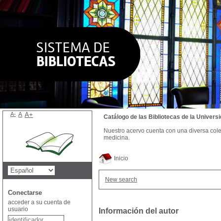
A-
A
A+
Catálogo de las Bibliotecas de la Univer
Nuestro acervo cuenta con una diversa colecc
medicina.
Inicio
New search
Conectarse
acceder a su cuenta de
usuario
Información del autor