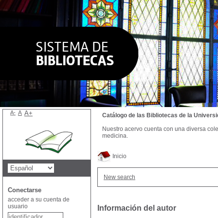
A-
A
A+
Catálogo de las Bibliotecas de la Univer
Nuestro acervo cuenta con una diversa colecc
medicina.
Inicio
New search
Conectarse
acceder a su cuenta de
usuario
Información del autor