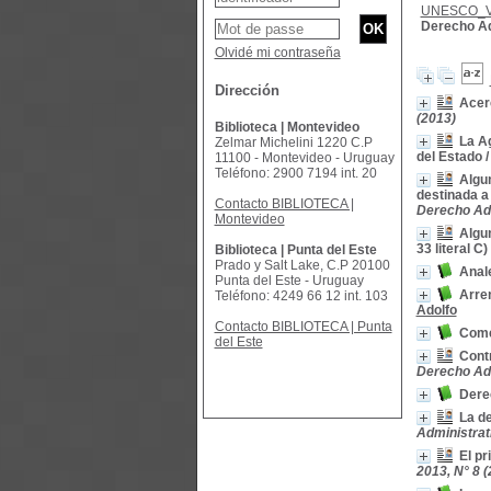
UNESCO_
Derecho Ad
Olvidé mi contraseña
Dirección
Acerc
(2013)
Biblioteca | Montevideo
La A
Zelmar Michelini 1220 C.P
del Estado
11100 - Montevideo - Uruguay
Teléfono: 2900 7194 int. 20
Algun
destinada a
Contacto BIBLIOTECA |
Derecho Adm
Montevideo
Algun
33 literal C
Biblioteca | Punta del Este
Prado y Salt Lake, C.P 20100
Anal
Punta del Este - Uruguay
Arren
Teléfono: 4249 66 12 int. 103
Adolfo
Contacto BIBLIOTECA | Punta
Comer
del Este
Contr
Derecho Adm
Dere
La de
Administrat
El pr
2013, N° 8 (