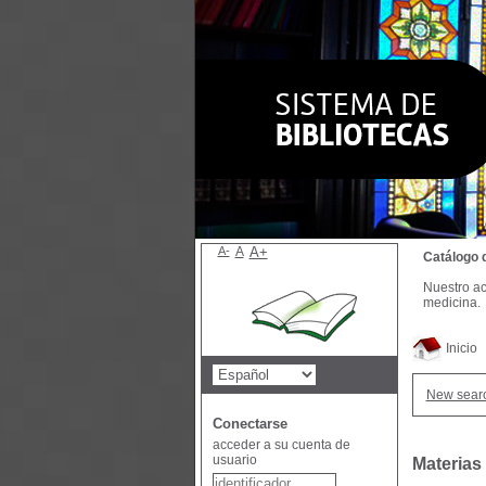
A-
A
A+
Catálogo 
Nuestro ac
medicina.
Inicio
New sear
Conectarse
acceder a su cuenta de
usuario
Materias