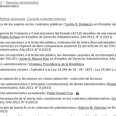
V2
>
Derecho Administrativo
ministrativo
Refinar búsqueda
Consulta a fuentes externas
a de los sujetos en los contratos públicos
/
Carlos E. Delpiazzo
en Estudios de
gencia de Compras y Contrataciones del Estado (ACCE) desafíos de una nueva 
/
Pablo Schiavi
en Estudios de Derecho Administrativo, Año 2013, N° 8 (2013)
as excepciones a la licitación pública, contratación de entes descentralizados 
 servicios en régimen de libre competencia (numeral 22 del artículo 33 del TOC
inistrativo, Año 2013, N° 8 (2013)
as excepciones a la licitación pública, las llamadas causales de exclusividad y
) del TOCAF)
/
Jorge E. Maeso Ruiz
en Estudios de Derecho Administrativo, Año 
es administrativos
/
Uruguay. Presidencia de la República
damientos rurales : Apéndice a la Ley 14.384 de 16 - VII - 1975 : Ley 14.384 y L
cialización y decisiones en comercialización : selección de lecturas
ato administrativo e principios constitucionais do direito administrativo
/
Romeu
inistrativo, Año 2013, N° 8 (2013)
cho administrativo actualizado
/
Pablo Daniel Cruz
terminación de la oferta más convincente en los contratos administrativos
/
Do
ivo, Año 2013, N° 8 (2013)
incipio de buena fe en la contratación administrativa
/
Alberto M. Sánchez
en Es
2013)