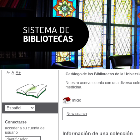
A-
A
A+
Catálogo de las Bibliotecas de la Univer
Nuestro acervo cuenta con una diversa colecc
medicina.
Inicio
New search
Conectarse
acceder a su cuenta de
usuario
Información de una colección