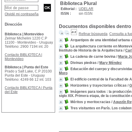
Biblioteca Plural
Editorial :
UDELAR
ISSN :
sin ISSN
Olvidé mi contraseña
Dirección
Documentos disponibles dentro 
Refinar búsqueda
Consulta a fu
Biblioteca | Montevideo
Zelmar Michelini 1220 C.P
Arquetipos de una identidad urbana
11100 - Montevideo - Uruguay
La arquitectura corriente en Montevi
Teléfono: 2900 7194 int. 20
Instituto de Historia de la Arquitectura
/
Car
Contacto BIBLIOTECA |
La cadena de carne bovina
/
Maria J
Montevideo
Divinas piedras
/
Mary Méndez
Biblioteca | Punta del Este
Educación del cuerpo y discursivida
Prado y Salt Lake, C.P 20100
Moro
Punta del Este - Uruguay
El edificio central de la Facultad de
Teléfono: 4249 66 12 int. 103
Horizontes y trayectorias críticas
/
G
Contacto BIBLIOTECA | Punta
Imágenes para todos : la producción 
del Este
siglo XIX. Primera etapa, de la constitución
Méritos y meritocracias
/
Agustín R
Tres visitantes en París. Los colab