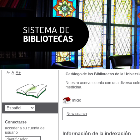
A-
A
A+
Catálogo de las Bibliotecas de la Univer
Nuestro acervo cuenta con una diversa colecc
medicina.
Inicio
New search
Conectarse
acceder a su cuenta de
usuario
Información de la indexación