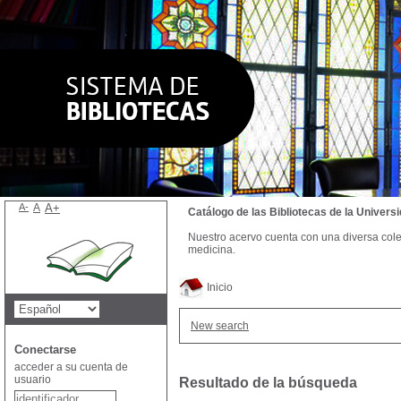
A-
A
A+
Catálogo de las Bibliotecas de la Univer
Nuestro acervo cuenta con una diversa colecc
medicina.
Inicio
New search
Conectarse
acceder a su cuenta de
usuario
Resultado de la búsqueda