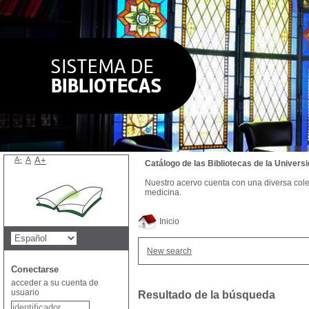
A-
A
A+
Catálogo de las Bibliotecas de la Univer
Nuestro acervo cuenta con una diversa colecc
medicina.
Inicio
New search
Conectarse
acceder a su cuenta de
usuario
Resultado de la búsqueda