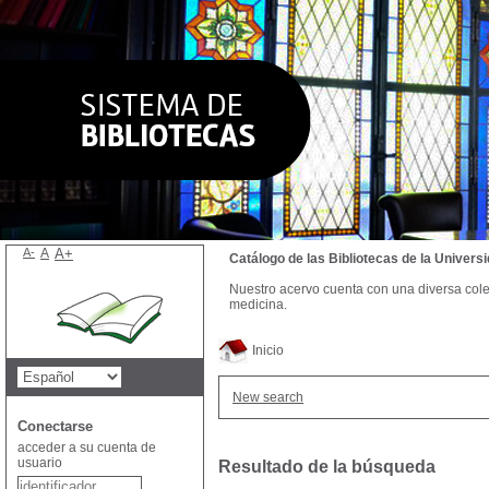
A-
A
A+
Catálogo de las Bibliotecas de la Univer
Nuestro acervo cuenta con una diversa colecc
medicina.
Inicio
New search
Conectarse
acceder a su cuenta de
usuario
Resultado de la búsqueda