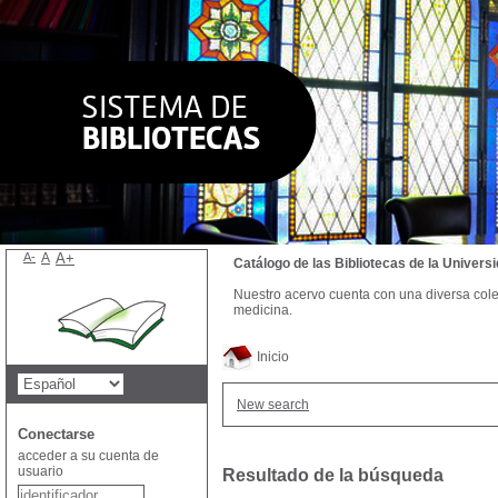
A-
A
A+
Catálogo de las Bibliotecas de la Univer
Nuestro acervo cuenta con una diversa colecc
medicina.
Inicio
New search
Conectarse
acceder a su cuenta de
usuario
Resultado de la búsqueda