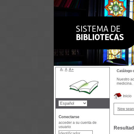
A-
A
A+
Catálogo 
Nuestro ac
medicina.
Inicio
New sear
Conectarse
acceder a su cuenta de
usuario
Resultad