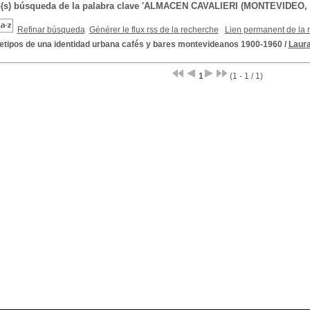
do(s) búsqueda de la palabra clave 'ALMACEN CAVALIERI (MONTEVIDEO
Refinar búsqueda
Générer le flux rss de la recherche
Lien permanent de la 
etipos de una identidad urbana cafés y bares montevideanos 1900-1960
/
Laura
1
(1 - 1 / 1)