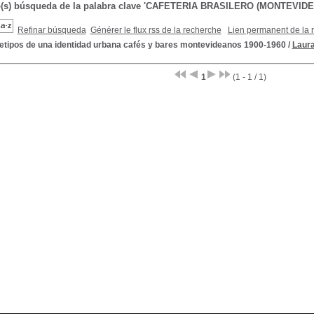
do(s) búsqueda de la palabra clave 'CAFETERIA BRASILERO (MONTEVID
Refinar búsqueda
Générer le flux rss de la recherche
Lien permanent de la 
etipos de una identidad urbana cafés y bares montevideanos 1900-1960
/
Laura
1
(1 - 1 / 1)