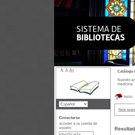
A-
A
A+
Catálogo 
Nuestro ac
medicina.
Inicio
New sear
Conectarse
acceder a su cuenta de
usuario
Resultad