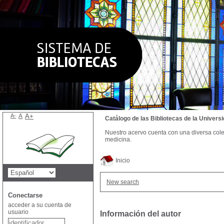
A-
A
A+
Catálogo de las Bibliotecas de la Univer
Nuestro acervo cuenta con una diversa colecc
medicina.
Inicio
New search
Conectarse
acceder a su cuenta de
usuario
Información del autor