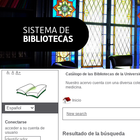
A-
A
A+
Catálogo de las Bibliotecas de la Univer
Nuestro acervo cuenta con una diversa colecc
medicina.
Inicio
New search
Conectarse
acceder a su cuenta de
usuario
Resultado de la búsqueda