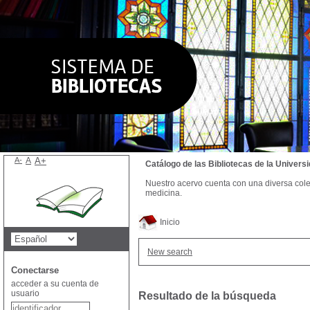
A-
A
A+
Catálogo de las Bibliotecas de la Univer
Nuestro acervo cuenta con una diversa colecc
medicina.
Inicio
New search
Conectarse
acceder a su cuenta de
usuario
Resultado de la búsqueda