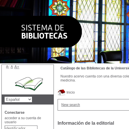
A-
A
A+
Catálogo de las Bibliotecas de la Univer
Nuestro acervo cuenta con una diversa colecc
medicina.
Inicio
New search
Conectarse
acceder a su cuenta de
usuario
Información de la editorial