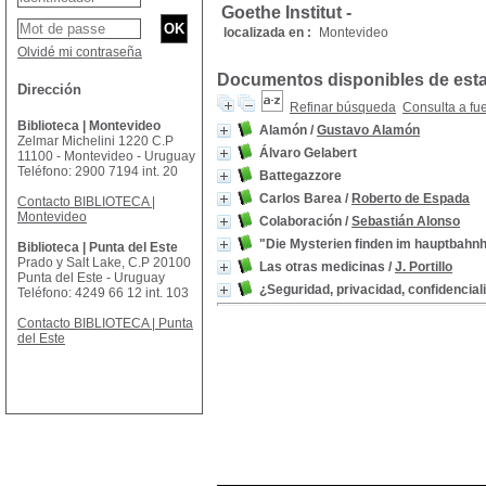
Goethe Institut -
localizada en :
Montevideo
Olvidé mi contraseña
Documentos disponibles de esta 
Dirección
Refinar búsqueda
Consulta a fu
Biblioteca | Montevideo
Alamón
/
Gustavo Alamón
Zelmar Michelini 1220 C.P
Álvaro Gelabert
11100 - Montevideo - Uruguay
Teléfono: 2900 7194 int. 20
Battegazzore
Carlos Barea
/
Roberto de Espada
Contacto BIBLIOTECA |
Montevideo
Colaboración
/
Sebastián Alonso
"Die Mysterien finden im hauptbahnhof
Biblioteca | Punta del Este
Prado y Salt Lake, C.P 20100
Las otras medicinas
/
J. Portillo
Punta del Este - Uruguay
¿Seguridad, privacidad, confidencial
Teléfono: 4249 66 12 int. 103
Contacto BIBLIOTECA | Punta
del Este