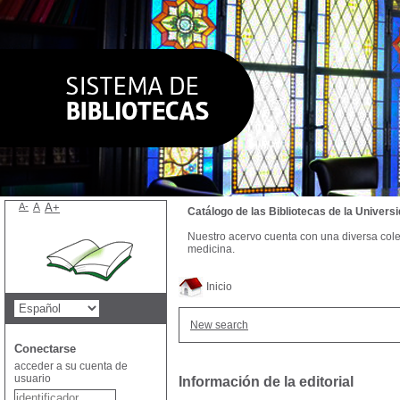
A-
A
A+
Catálogo de las Bibliotecas de la Univer
Nuestro acervo cuenta con una diversa colecc
medicina.
Inicio
New search
Conectarse
acceder a su cuenta de
usuario
Información de la editorial