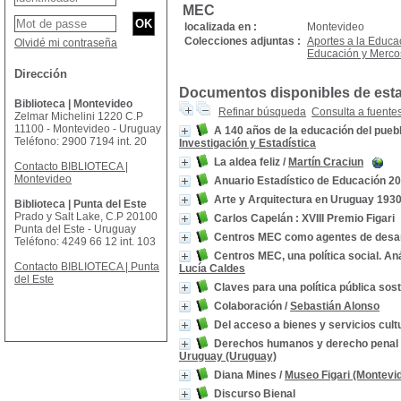
MEC
localizada en :
Montevideo
Colecciones adjuntas :
Aportes a la Educa
Olvidé mi contraseña
Educación y Merco
Dirección
Documentos disponibles de esta 
Biblioteca | Montevideo
Refinar búsqueda
Consulta a fuente
Zelmar Michelini 1220 C.P
11100 - Montevideo - Uruguay
A 140 años de la educación del pueb
Teléfono: 2900 7194 int. 20
Investigación y Estadística
La aldea feliz
/
Martín Craciun
Contacto BIBLIOTECA |
Montevideo
Anuario Estadístico de Educación 2
Arte y Arquitectura en Uruguay 1930
Biblioteca | Punta del Este
Prado y Salt Lake, C.P 20100
Carlos Capelán : XVIII Premio Figari
Punta del Este - Uruguay
Centros MEC como agentes de desarr
Teléfono: 4249 66 12 int. 103
Centros MEC, una política social. Aná
Contacto BIBLIOTECA | Punta
Lucía Caldes
del Este
Claves para una política pública sos
Colaboración
/
Sebastián Alonso
Del acceso a bienes y servicios cult
Derechos humanos y derecho penal i
Uruguay (Uruguay)
Diana Mines
/
Museo Figari (Montevi
Discurso Bienal