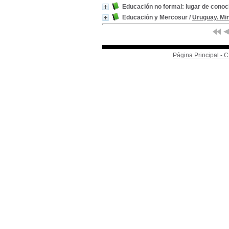
Educación no formal: lugar de cono
Educación y Mercosur
/
Uruguay. Min
Página Principal -