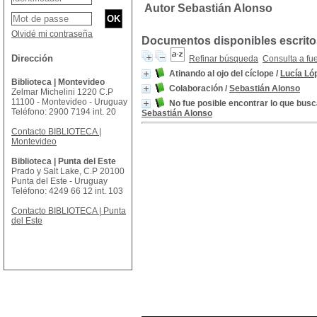
Autor Sebastián Alonso
Olvidé mi contraseña
Documentos disponibles escritos
Dirección
Refinar búsqueda
Consulta a fu
Atinando al ojo del cíclope
/
Lucía Ló
Biblioteca | Montevideo
Colaboración
/
Sebastián Alonso
Zelmar Michelini 1220 C.P
11100 - Montevideo - Uruguay
No fue posible encontrar lo que busc
Teléfono: 2900 7194 int. 20
Sebastián Alonso
Contacto BIBLIOTECA |
Montevideo
Biblioteca | Punta del Este
Prado y Salt Lake, C.P 20100
Punta del Este - Uruguay
Teléfono: 4249 66 12 int. 103
Contacto BIBLIOTECA | Punta
del Este