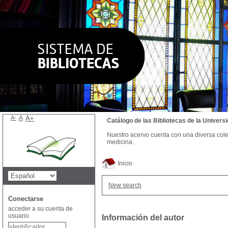
A-
A
A+
Catálogo de las Bibliotecas de la Univer
Nuestro acervo cuenta con una diversa colecc
medicina.
Inicio
New search
Conectarse
acceder a su cuenta de
usuario
Información del autor