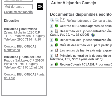
Autor Alejandra Camejo
Olvidé mi contraseña
Documentos disponibles escritos
Dirección
Refinar búsqueda
Consulta a fu
Centros MEC como agentes de desarr
Biblioteca | Montevideo
Desarrollo local y descentralización
Zelmar Michelini 1220 C.P
Claeh, Vol. 29, no. 92 (2006)
11100 - Montevideo - Uruguay
Teléfono: 2900 7194 int. 20
Desarrollo local y descentralización
Guía de desarrollo local para partici
Contacto BIBLIOTECA |
Montevideo
Las rentas de fuente extranjera grav
Principio general de la deducción de 
Biblioteca | Punta del Este
tributaria, T.37, N°214 (ene.-feb.2010)
Prado y Salt Lake, C.P 20100
Punta del Este - Uruguay
Región Colonia
/
CLAEH. Programa De
Teléfono: 4249 66 12 int. 103
Contacto BIBLIOTECA | Punta
del Este