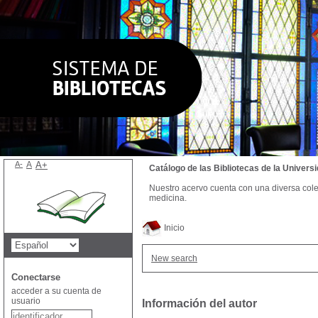
A-
A
A+
Catálogo de las Bibliotecas de la Univer
Nuestro acervo cuenta con una diversa colecc
medicina.
Inicio
New search
Conectarse
acceder a su cuenta de
usuario
Información del autor