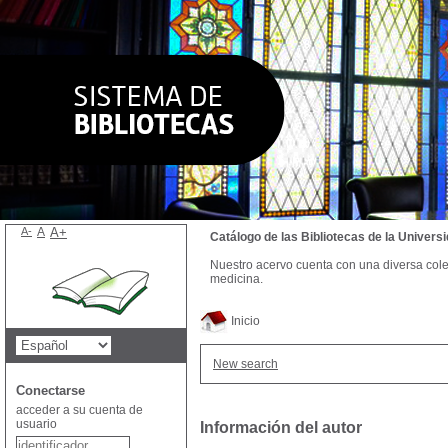
A-
A
A+
Catálogo de las Bibliotecas de la Univer
Nuestro acervo cuenta con una diversa colecc
medicina.
Inicio
New search
Conectarse
acceder a su cuenta de
usuario
Información del autor