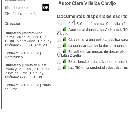
Autor Clara Villalba Clavijo
Olvidé mi contraseña
Documentos disponibles escritos
Dirección
Refinar búsqueda
Consulta a fu
Aportes al Sistema de Asistencia Téc
Biblioteca | Montevideo
Clavijo
Zelmar Michelini 1220 C.P
Claves para una política pública sos
11100 - Montevideo - Uruguay
Teléfono: 2900 7194 int. 20
La cotitularidad de la tierra
/
Institut
Estudio de las mesas de desarrollo r
Contacto BIBLIOTECA |
Villalba Clavijo
Montevideo
Experiencias educativas en territori
Biblioteca | Punta del Este
Las TIC en la sociedad educativa rur
Prado y Salt Lake, C.P 20100
Punta del Este - Uruguay
Teléfono: 4249 66 12 int. 103
Contacto BIBLIOTECA | Punta
del Este