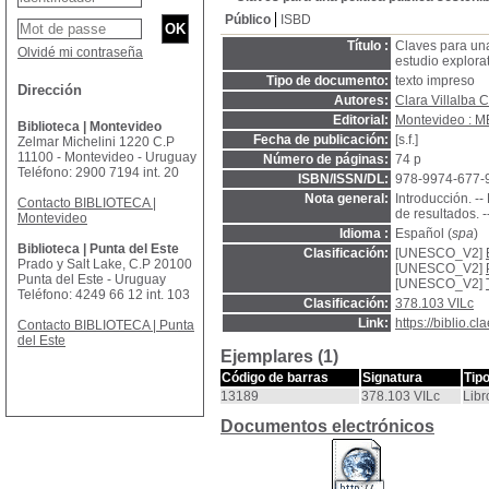
Público
ISBD
Título :
Claves para una
Olvidé mi contraseña
estudio explora
Tipo de documento:
texto impreso
Dirección
Autores:
Clara Villalba C
Editorial:
Montevideo : 
Biblioteca | Montevideo
Fecha de publicación:
[s.f.]
Zelmar Michelini 1220 C.P
11100 - Montevideo - Uruguay
Número de páginas:
74 p
Teléfono: 2900 7194 int. 20
ISBN/ISSN/DL:
978-9974-677-
Nota general:
Introducción. --
Contacto BIBLIOTECA |
de resultados. -
Montevideo
Idioma :
Español (
spa
)
Biblioteca | Punta del Este
Clasificación:
[UNESCO_V2]
Prado y Salt Lake, C.P 20100
[UNESCO_V2]
Punta del Este - Uruguay
[UNESCO_V2]
Teléfono: 4249 66 12 int. 103
Clasificación:
378.103 VILc
Link:
https://biblio.
Contacto BIBLIOTECA | Punta
del Este
Ejemplares (1)
Código de barras
Signatura
Tip
13189
378.103 VILc
Libr
Documentos electrónicos