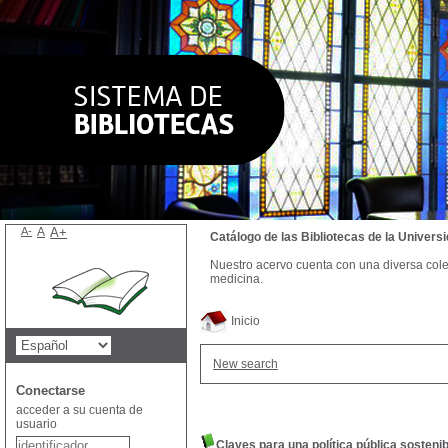
A-
A
A+
Catálogo de las Bibliotecas de la Univer
Nuestro acervo cuenta con una diversa colecc
medicina.
Inicio
New search
Conectarse
acceder a su cuenta de
usuario
Claves para una política pública sosteni