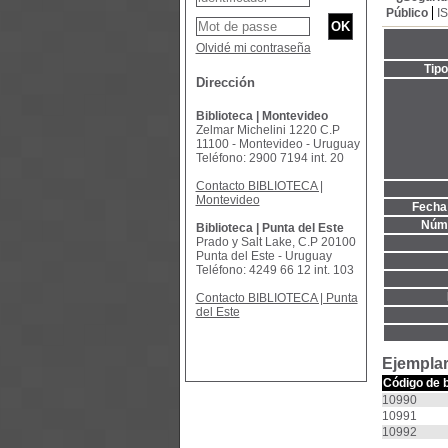
Público
I
Olvidé mi contraseña
Tip
Dirección
Biblioteca | Montevideo
Zelmar Michelini 1220 C.P
11100 - Montevideo - Uruguay
Teléfono: 2900 7194 int. 20
Contacto BIBLIOTECA |
Montevideo
Fecha 
Núme
Biblioteca | Punta del Este
Prado y Salt Lake, C.P 20100
Punta del Este - Uruguay
Teléfono: 4249 66 12 int. 103
Contacto BIBLIOTECA | Punta
del Este
Ejemplar
Código de 
10990
10991
10992