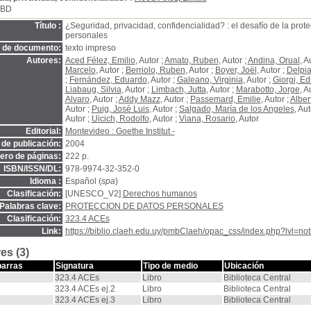
SBD
Título :
¿Seguridad, privacidad, confidencialidad? : el desafío de la prote
personales
o de documento:
texto impreso
Autores:
Aced Félez, Emilio
, Autor ;
Amato, Ruben
, Autor ;
Andina, Orual
, A
Marcelo
, Autor ;
Berriolo, Ruben
, Autor ;
Boyer, Joël
, Autor ;
Delpia
;
Fernández, Eduardo
, Autor ;
Galeano, Virginia
, Autor ;
Giorgi, E
Liabaug, Silvia
, Autor ;
Limbach, Jutta
, Autor ;
Marabotto, Jorge
, A
Alvaro
, Autor ;
Addy Mazz
, Autor ;
Passemard, Emilie
, Autor ;
Alber
Autor ;
Puig, José Luis
, Autor ;
Salgado, María de los Angeles
, Aut
Autor ;
Uicich, Rodolfo
, Autor ;
Viana, Rosario
, Autor
Editorial:
Montevideo : Goethe Institut -
de publicación:
2004
ro de páginas:
222 p.
ISBN/ISSN/DL:
978-9974-32-352-0
Idioma :
Español (
spa
)
Clasificación:
[UNESCO_V2]
Derechos humanos
Palabras clave:
PROTECCION DE DATOS PERSONALES
Clasificación:
323.4 ACEs
Link:
https://biblio.claeh.edu.uy/pmbClaeh/opac_css/index.php?lvl=no
es (3)
barras
Signatura
Tipo de medio
Ubicación
323.4 ACEs
Libro
Biblioteca Central
323.4 ACEs ej.2
Libro
Biblioteca Central
323.4 ACEs ej.3
Libro
Biblioteca Central