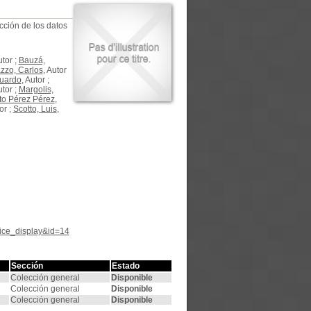
cción de los datos
utor ;
Bauzá,
zzo, Carlos
, Autor
duardo
, Autor ;
utor ;
Margolis,
to Pérez Pérez
,
or ;
Scotto, Luis
,
tice_display&id=14
Sección
Estado
Colección general
Disponible
Colección general
Disponible
Colección general
Disponible