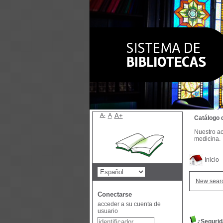
A-
A
A+
Catálogo 
Nuestro ac
medicina.
Inicio
New sear
Conectarse
acceder a su cuenta de
usuario
¿Segurida