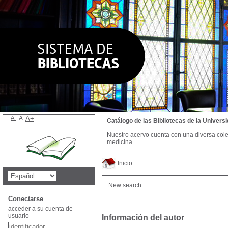
A-
A
A+
Catálogo de las Bibliotecas de la Univer
Nuestro acervo cuenta con una diversa colecc
medicina.
Inicio
New search
Conectarse
acceder a su cuenta de
usuario
Información del autor