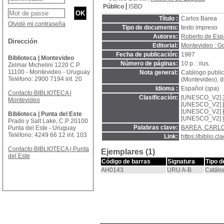
Público
ISBD
Título :
Carlos Barea
Olvidé mi contraseña
Tipo de documento:
texto impreso
Autores:
Roberto de Es
Dirección
Editorial:
Montevideo : Goe
Fecha de publicación:
1987
Biblioteca | Montevideo
Número de páginas:
10 p. : ilus.
Zelmar Michelini 1220 C.P
11100 - Montevideo - Uruguay
Nota general:
Catálogo public
Teléfono: 2900 7194 int. 20
(Montevideo), d
Idioma :
Español (
spa
)
Contacto BIBLIOTECA |
Clasificación:
[UNESCO_V2]
Montevideo
[UNESCO_V2]
[UNESCO_V2]
Biblioteca | Punta del Este
[UNESCO_V2]
Prado y Salt Lake, C.P 20100
Palabras clave:
BAREA, CARLO
Punta del Este - Uruguay
Teléfono: 4249 66 12 int. 103
Link:
https://biblio.
Contacto BIBLIOTECA | Punta
Ejemplares (1)
del Este
Código de barras
Signatura
Tipo d
AH0143
URU A-B
Catálo