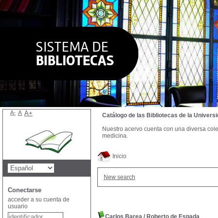
A-
A
A+
Catálogo de las Bibliotecas de la Univer
Nuestro acervo cuenta con una diversa colecc
medicina.
Inicio
New search
Conectarse
acceder a su cuenta de
usuario
Carlos Barea
/
Roberto de Espada