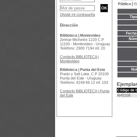
Público
I
Olvidé mi contraseña
Tip
Dirección
Fecha 
Biblioteca | Montevideo
Núme
Zelmar Michelini 1220 C.P
11100 - Montevideo - Uruguay
Teléfono: 2900 7194 int. 20
Contacto BIBLIOTECA |
Montevideo
Not
Biblioteca | Punta del Este
Prado y Salt Lake, C.P 20100
Punta del Este - Uruguay
Teléfono: 4249 66 12 int. 103
Ejemplar
Código de 
Contacto BIBLIOTECA | Punta
del Este
AH0108