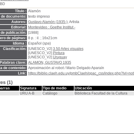
SBD
Título :
Alamón
o de documento:
texto impreso
Autores:
Gustavo Alamón (1935-)
, Artista
Editorial:
Montevideo : Goethe Institut -
de publicación:
[1988]
ro de páginas:
8 p. : il. ; 16x21cm
Idioma :
Español (
spa
)
Clasificación:
[UNESCO_V2]
3.50 Artes visuales
[UNESCO_V2]
Pintura
[UNESCO_V2]
Uruguay
Palabras clave:
ALAMON, GUSTAVO 1935
a de contenido:
Aproximación al robot / Mario Delgado Aparaín
Link:
https://biblio.claeh.edu.uy/pmbClaeh/opac_css/index.php?lvl=no
es (1)
barras
Signatura
Tipo de medio
Ubicación
URU A-B
Catálogo
Biblioteca Facultad de la Cultura