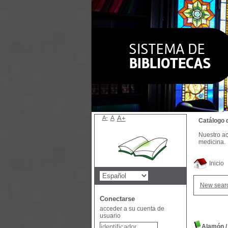
A-
A
A+
Catálogo 
Nuestro ac
medicina.
Inicio
New sear
Conectarse
acceder a su cuenta de
usuario
Alamón