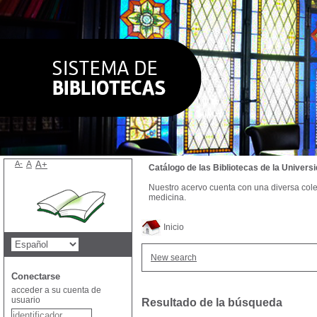
A-
A
A+
Catálogo de las Bibliotecas de la Univer
Nuestro acervo cuenta con una diversa colecc
medicina.
Inicio
New search
Conectarse
acceder a su cuenta de
usuario
Resultado de la búsqueda