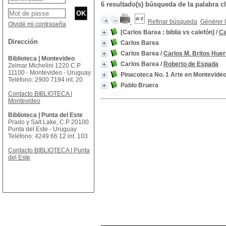
6 resultado(s) búsqueda de la palabra
Refinar búsqueda
Générer l
Olvidé mi contraseña
[Carlos Barea : biblia vs calefón]
/
Ca
Dirección
Carlos Barea
Carlos Barea
/
Carlos M. Britos Huer
Biblioteca | Montevideo
Carlos Barea
/
Roberto de Espada
Zelmar Michelini 1220 C.P
11100 - Montevideo - Uruguay
Pinacoteca No. 1 Arte en Montevide
Teléfono: 2900 7194 int. 20
Pablo Bruera
Contacto BIBLIOTECA |
Montevideo
Biblioteca | Punta del Este
Prado y Salt Lake, C.P 20100
Punta del Este - Uruguay
Teléfono: 4249 66 12 int. 103
Contacto BIBLIOTECA | Punta
del Este