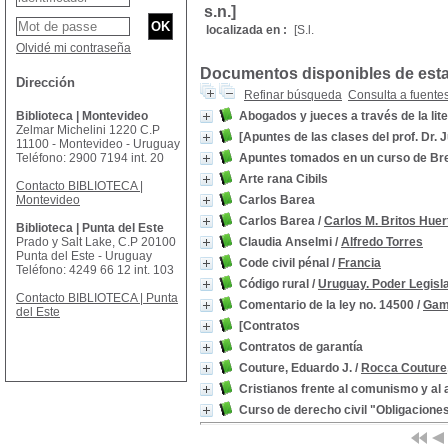
s.n.]
localizada en :
[S.l.
Olvidé mi contraseña
Documentos disponibles de esta 
Dirección
Refinar búsqueda
Consulta a fuente
Biblioteca | Montevideo
Abogados y jueces a través de la lit
Zelmar Michelini 1220 C.P
[Apuntes de las clases del prof. Dr
11100 - Montevideo - Uruguay
Teléfono: 2900 7194 int. 20
Apuntes tomados en un curso de Brev
Arte rana Cibils
Contacto BIBLIOTECA |
Montevideo
Carlos Barea
Carlos Barea
/
Carlos M. Britos Huer
Biblioteca | Punta del Este
Prado y Salt Lake, C.P 20100
Claudia Anselmi
/
Alfredo Torres
Punta del Este - Uruguay
Code civil pénal
/
Francia
Teléfono: 4249 66 12 int. 103
Código rural
/
Uruguay. Poder Legisla
Contacto BIBLIOTECA | Punta
Comentario de la ley no. 14500
/
Gama
del Este
[Contratos
Contratos de garantía
Couture, Eduardo J.
/
Rocca Couture
Cristianos frente al comunismo y a
Curso de derecho civil "Obligacione