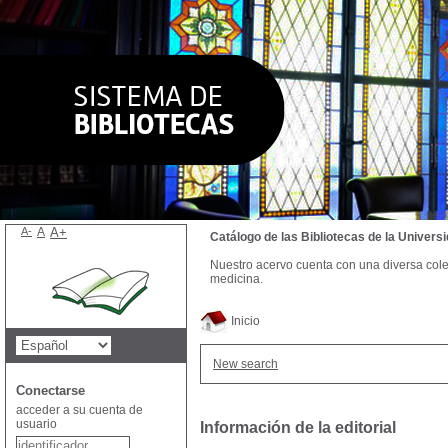
A-
A
A+
Catálogo de las Bibliotecas de la Univer
Nuestro acervo cuenta con una diversa colecc
medicina.
Inicio
New search
Conectarse
acceder a su cuenta de
usuario
Información de la editorial