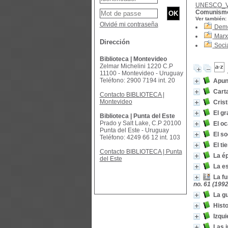
UNESCO_
Comunism
Ver también:
Olvidé mi contraseña
Demo
Marx
Dirección
Soci
Biblioteca | Montevideo
Zelmar Michelini 1220 C.P
11100 - Montevideo - Uruguay
Teléfono: 2900 7194 int. 20
Apun
Carta
Contacto BIBLIOTECA |
Montevideo
Cris
El gr
Biblioteca | Punta del Este
Prado y Salt Lake, C.P 20100
El oc
Punta del Este - Uruguay
El s
Teléfono: 4249 66 12 int. 103
El ti
Contacto BIBLIOTECA | Punta
La é
del Este
La es
La fu
no. 61 (1992
La gu
Hist
Izqui
Las 