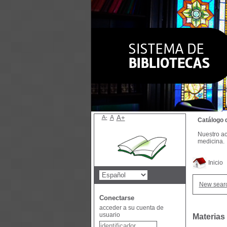
A-
A
A+
Catálogo 
Nuestro ac
medicina.
Inicio
New sear
Conectarse
acceder a su cuenta de
usuario
Materias