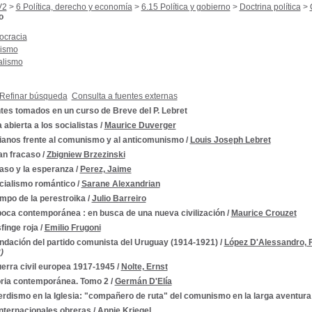
V2
>
6 Política, derecho y economía
>
6.15 Política y gobierno
>
Doctrina política
>
o
cracia
ismo
alismo
Refinar búsqueda
Consulta a fuentes externas
tes tomados en un curso de Breve del P. Lebret
 abierta a los socialistas
/
Maurice Duverger
tianos frente al comunismo y al anticomunismo
/
Louis Joseph Lebret
an fracaso
/
Zbigniew Brzezinski
aso y la esperanza
/
Perez, Jaime
ocialismo romántico
/
Sarane Alexandrian
empo de la perestroika
/
Julio Barreiro
poca contemporánea : en busca de una nueva civilización
/
Maurice Crouzet
finge roja
/
Emilio Frugoni
ndación del partido comunista del Uruguay (1914-1921)
/
López D'Alessandro, 
)
erra civil europea 1917-1945
/
Nolte, Ernst
oria contemporánea. Tomo 2
/
Germán D'Elía
erdismo en la Iglesia: "compañero de ruta" del comunismo en la larga aventura
internacionales obreras
/
Annie Kriegel