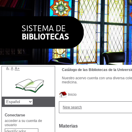
A-
A
A+
Catálogo de las Bibliotecas de la Univer
Nuestro acervo cuenta con una diversa colecc
medicina.
Inicio
New search
Conectarse
acceder a su cuenta de
usuario
Materias