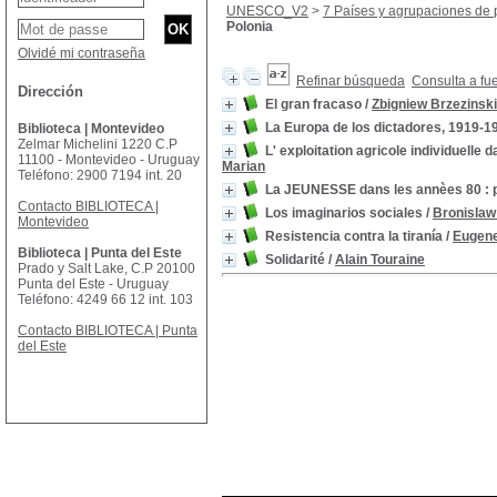
UNESCO_V2
>
7 Países y agrupaciones de 
Polonia
Olvidé mi contraseña
Refinar búsqueda
Consulta a fu
Dirección
El gran fracaso
/
Zbigniew Brzezinski
La Europa de los dictadores, 1919-1
Biblioteca | Montevideo
Zelmar Michelini 1220 C.P
L' exploitation agricole individuelle
11100 - Montevideo - Uruguay
Marian
Teléfono: 2900 7194 int. 20
La JEUNESSE dans les annèes 80 : pr
Contacto BIBLIOTECA |
Los imaginarios sociales
/
Bronislaw
Montevideo
Resistencia contra la tiranía
/
Eugene
Biblioteca | Punta del Este
Solidarité
/
Alain Touraine
Prado y Salt Lake, C.P 20100
Punta del Este - Uruguay
Teléfono: 4249 66 12 int. 103
Contacto BIBLIOTECA | Punta
del Este