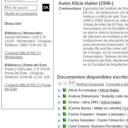
Autor Alicia Haber (1946-)
Commentaire
Egresada del Instituto de Pr
:
EE.UU. Se perfeccionó con d
Olvidé mi contraseña
historia y crítica de arte.​ 
1988 y 2009. Ejerció la críti
Dirección
Virtual de Artes de El País,
Secundaria, en la Facultad d
no ejerce más la docencia en
Biblioteca | Montevideo
de arte pero es invitada a d
Zelmar Michelini 1220 C.P
instituciones de educación t
11100 - Montevideo - Uruguay
para proyectos especiales. 
Teléfono: 2900 7194 int. 20
private life and the inner s
de Chicago, en la Universida
Contacto BIBLIOTECA |
Universitario, Talleres de H
Montevideo
la Historia del Arte, Montev
en la Facultad de Arquitectu
Biblioteca | Punta del Este
Prado y Salt Lake, C.P 20100
Punta del Este - Uruguay
Documentos disponibles escritos
Teléfono: 4249 66 12 int. 103
Refinar búsqueda
Consulta a fu
Contacto BIBLIOTECA | Punta
del Este
Alicia Asconeguy
/
Alicia Haber
Andrea Finkelstein : Nobody calls 
Arotxa : obra 1991
/
Alicia Haber
[Carlos Barea : biblia vs calefón]
/
Ca
Carlos Capelan : mapas y paisajes
/
Carlos González : Canto Cimarrón
/
A
Cave Canem. Gustavo Fernández
/
A