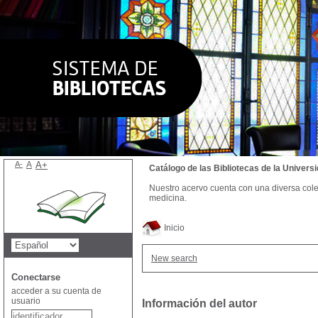
A-
A
A+
Catálogo de las Bibliotecas de la Univer
Nuestro acervo cuenta con una diversa colecc
medicina.
Inicio
New search
Conectarse
acceder a su cuenta de
usuario
Información del autor