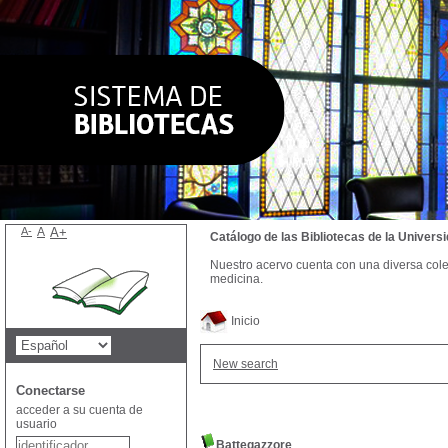
A-
A
A+
Catálogo de las Bibliotecas de la Univer
Nuestro acervo cuenta con una diversa colecc
medicina.
Inicio
New search
Conectarse
acceder a su cuenta de
usuario
Battegazzore