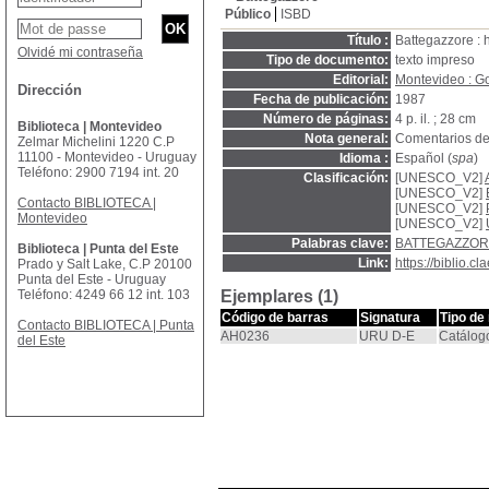
Público
ISBD
Título :
Battegazzore :
Olvidé mi contraseña
Tipo de documento:
texto impreso
Editorial:
Montevideo : Goe
Dirección
Fecha de publicación:
1987
Número de páginas:
4 p. il. ; 28 cm
Biblioteca | Montevideo
Nota general:
Comentarios de
Zelmar Michelini 1220 C.P
11100 - Montevideo - Uruguay
Idioma :
Español (
spa
)
Teléfono: 2900 7194 int. 20
Clasificación:
[UNESCO_V2]
[UNESCO_V2]
Contacto BIBLIOTECA |
[UNESCO_V2]
Montevideo
[UNESCO_V2]
Palabras clave:
BATTEGAZZORE
Biblioteca | Punta del Este
Link:
https://biblio.
Prado y Salt Lake, C.P 20100
Punta del Este - Uruguay
Teléfono: 4249 66 12 int. 103
Ejemplares (1)
Código de barras
Signatura
Tipo de
Contacto BIBLIOTECA | Punta
AH0236
URU D-E
Catálog
del Este