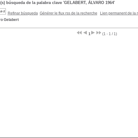
o(s) búsqueda de la palabra clave 'GELABERT, ÁLVARO 1964'
Refinar búsqueda
Générer le flux rss de la recherche
Lien permanent de la 
ro Gelabert
1
(1 - 1 / 1)