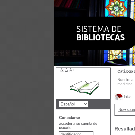
A-
A
A+
Catálogo 
Nuestro ac
medicina.
Inicio
New sear
Conectarse
acceder a su cuenta de
usuario
Resultad