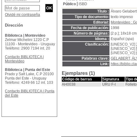
Público
ISBD
Título :
Álvaro Gelabert
Olvidé mi contraseña
Tipo de documento:
texto impreso
Editorial:
Montevideo : Goe
Dirección
Fecha de publicación:
1998
Número de páginas:
[2 p.]; 18x18 cm
Biblioteca | Montevideo
Idioma :
Español (
spa
)
Zelmar Michelini 1220 C.P
11100 - Montevideo - Uruguay
Clasificación:
[UNESCO_V2]
Teléfono: 2900 7194 int. 20
[UNESCO_V2]
[UNESCO_V2]
Contacto BIBLIOTECA |
Palabras clave:
GELABERT, ÁL
Montevideo
Link:
https://biblio.
Biblioteca | Punta del Este
Ejemplares (1)
Prado y Salt Lake, C.P 20100
Punta del Este - Uruguay
Código de barras
Signatura
Tipo d
Teléfono: 4249 66 12 int. 103
AH0038
URU F-I
Folleto
Contacto BIBLIOTECA | Punta
del Este