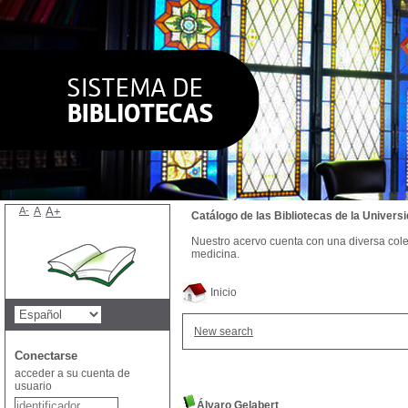
A-
A
A+
Catálogo de las Bibliotecas de la Univer
Nuestro acervo cuenta con una diversa colecc
medicina.
Inicio
New search
Conectarse
acceder a su cuenta de
usuario
Álvaro Gelabert