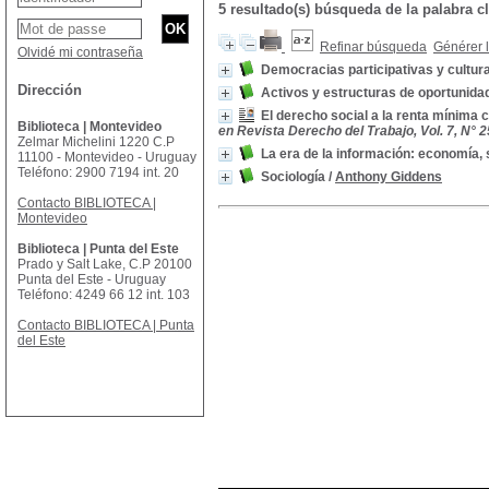
5 resultado(s) búsqueda de la palabra
Refinar búsqueda
Générer l
Olvidé mi contraseña
Democracias participativas y cultur
Dirección
Activos y estructuras de oportunidad
El derecho social a la renta mínima c
Biblioteca | Montevideo
en Revista Derecho del Trabajo, Vol. 7, N° 25 
Zelmar Michelini 1220 C.P
La era de la información: economía, s
11100 - Montevideo - Uruguay
Teléfono: 2900 7194 int. 20
Sociología
/
Anthony Giddens
Contacto BIBLIOTECA |
Montevideo
Biblioteca | Punta del Este
Prado y Salt Lake, C.P 20100
Punta del Este - Uruguay
Teléfono: 4249 66 12 int. 103
Contacto BIBLIOTECA | Punta
del Este