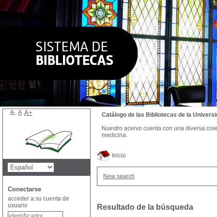
A-
A
A+
Catálogo de las Bibliotecas de la Univer
Nuestro acervo cuenta con una diversa colecc
medicina.
Inicio
New search
Conectarse
acceder a su cuenta de
usuario
Resultado de la búsqueda