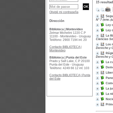
15 resulta
Olvidé mi contraseña
Segu
N° 7 (ene.-j
Dirección
Ley 
Biblioteca | Montevideo
Ley d
Zelmar Michelini 1220 C.P
La li
11100 - Montevideo - Uruguay
Ciencias Soc
Teléfono: 2900 7194 int. 20
Los m
Contacto BIBLIOTECA |
Derecho y Ci
Montevideo
Régim
Derecho y Ci
Biblioteca | Punta del Este
Prado y Salt Lake, C.P 20100
La cu
Punta del Este - Uruguay
Democ
Teléfono: 4249 66 12 int. 103
Libe
Contacto BIBLIOTECA | Punta
Pano
del Este
Como
La ju
La ni
Noci
Prime