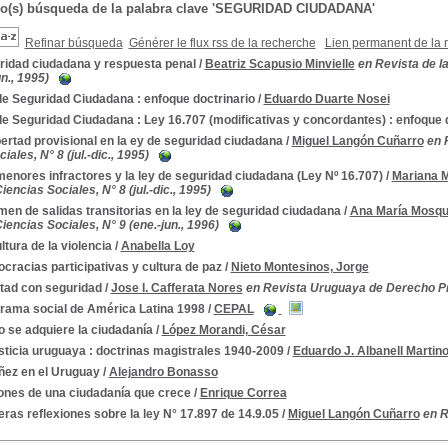
do(s) búsqueda de la palabra clave 'SEGURIDAD CIUDADANA'
Refinar búsqueda
Générer le flux rss de la recherche
Lien permanent de la 
ridad ciudadana y respuesta penal
/
Beatriz Scapusio Minvielle
en Revista de l
un., 1995)
de Seguridad Ciudadana : enfoque doctrinario
/
Eduardo Duarte Nosei
e Seguridad Ciudadana : Ley 16.707 (modificativas y concordantes) : enfoque 
bertad provisional en la ey de seguridad ciudadana
/
Miguel Langón Cuñarro
en 
iales, N° 8 (jul.-dic., 1995)
enores infractores y la ley de seguridad ciudadana (Ley Nº 16.707)
/
Mariana M
encias Sociales, N° 8 (jul.-dic., 1995)
en de salidas transitorias en la ley de seguridad ciudadana
/
Ana María Mosqu
encias Sociales, N° 9 (ene.-jun., 1996)
ltura de la violencia
/
Anabella Loy
racias participativas y cultura de paz
/
Nieto Montesinos, Jorge
rtad con seguridad
/
Jose I. Cafferata Nores
en Revista Uruguaya de Derecho Pr
rama social de América Latina 1998
/
CEPAL
 se adquiere la ciudadanía
/
López Morandi, César
sticia uruguaya : doctrinas magistrales 1940-2009
/
Eduardo J. Albanell Martin
ñez en el Uruguay
/
Alejandro Bonasso
ones de una ciudadanía que crece
/
Enrique Correa
ras reflexiones sobre la ley N° 17.897 de 14.9.05
/
Miguel Langón Cuñarro
en R