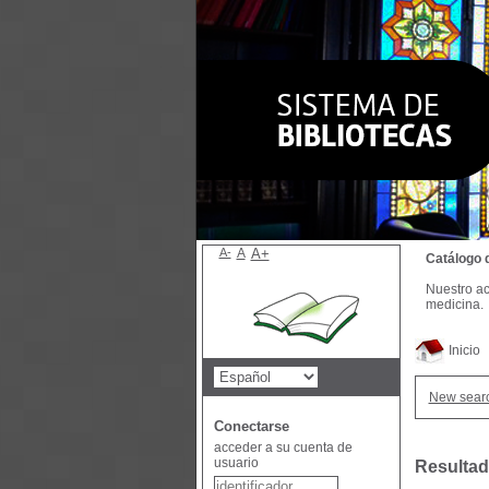
A-
A
A+
Catálogo 
Nuestro ac
medicina.
Inicio
New sear
Conectarse
acceder a su cuenta de
usuario
Resultad