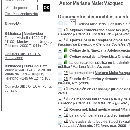
Autor Mariana Malet Vázquez
Olvidé mi contraseña
Documentos disponibles escritos
Dirección
Refinar búsqueda
Consulta a fu
Algunos comentarios sobre los proye
Biblioteca | Montevideo
Derecho y Ciencias Sociales, N° 6 (ene.-dic.
Zelmar Michelini 1220 C.P
Aportes para la comprensión del fen
11100 - Montevideo - Uruguay
Facultad de Derecho y Ciencias Sociales, N°
Teléfono: 2900 7194 int. 20
Código de la Niñez y la Adolescencia
Contacto BIBLIOTECA |
Código penal de la República Orienta
Montevideo
La corrupación pública en la adminis
Biblioteca | Punta del Este
público
/
Mariana Malet Vázquez
Prado y Salt Lake, C.P 20100
La corrupción
/
Mariana Malet Vázqu
Punta del Este - Uruguay
Teléfono: 4249 66 12 int. 103
Estado de Derecho y democracia: su 
jurídica, Nº5 (2008)
Contacto BIBLIOTECA | Punta
Involución en el abordaje jurídico de 
del Este
2011)
Los menores infractores y la ley de 
Derecho y Ciencias Sociales, N° 8 (jul.-dic.,
Responsabilidad médico penal
/
Mari
La sanción penal resulta discriminat
Vicistudes de la Ley de Salud Sexua
Tribuna del Abogado, 161 (ene.-mar. 2009)