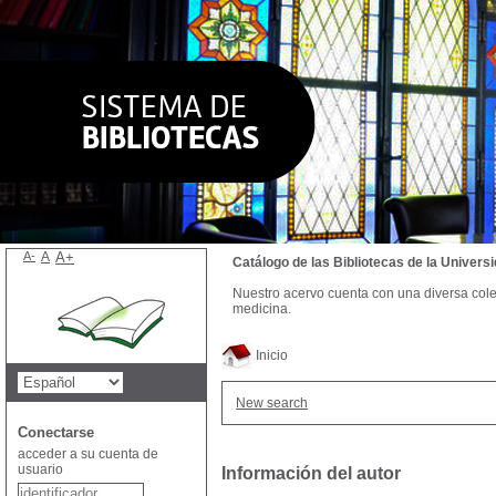
A-
A
A+
Catálogo de las Bibliotecas de la Univer
Nuestro acervo cuenta con una diversa colecc
medicina.
Inicio
New search
Conectarse
acceder a su cuenta de
usuario
Información del autor