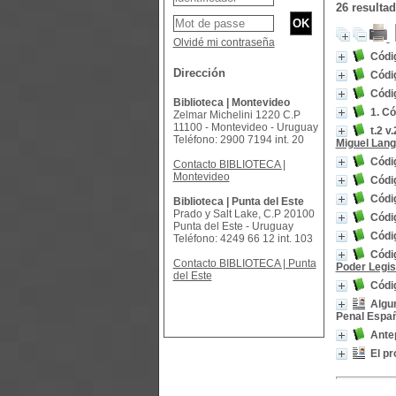
26 resulta
Olvidé mi contraseña
Códi
Dirección
Códig
Códig
Biblioteca | Montevideo
1. C
Zelmar Michelini 1220 C.P
11100 - Montevideo - Uruguay
t.2 v
Teléfono: 2900 7194 int. 20
Miguel Lan
Códi
Contacto BIBLIOTECA |
Montevideo
Códig
Códig
Biblioteca | Punta del Este
Prado y Salt Lake, C.P 20100
Códig
Punta del Este - Uruguay
Códig
Teléfono: 4249 66 12 int. 103
Códig
Contacto BIBLIOTECA | Punta
Poder Legis
del Este
Códi
Algun
Penal Espa
Ante
El pr