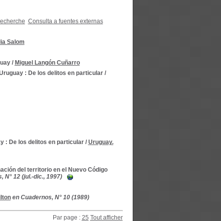
recherche
Consulta a fuentes externas
lia Salom
guay
/
Miguel Langón Cuñarro
ruguay : De los delitos en particular
/
: De los delitos en particular
/
Uruguay.
ación del territorio en el Nuevo Código
N° 12 (jul.-dic., 1997)
lton
en Cuadernos, N° 10 (1989)
Par page :
25
Tout afficher