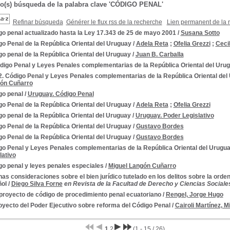
do(s) búsqueda de la palabra clave 'CÓDIGO PENAL'
Refinar búsqueda
Générer le flux rss de la recherche
Lien permanent de la 
go penal actualizado hasta la Ley 17.343 de 25 de mayo 2001
/
Susana Sotto
o Penal de la República Oriental del Uruguay
/
Adela Reta
;
Ofelia Grezzi
;
Ceci
o penal de la República Oriental del Uruguay
/
Juan B. Carballa
ódigo Penal y Leyes Penales complementarias de la República Oriental del Uru
.2. Código Penal y Leyes Penales complementarias de la República Oriental del U
gón Cuñarro
go penal
/
Uruguay. Código Penal
o Penal de la República Oriental del Uruguay
/
Adela Reta
;
Ofelia Grezzi
o penal de la República Oriental del Uruguay
/
Uruguay. Poder Legislativo
o Penal de la República Oriental del Uruguay
/
Gustavo Bordes
o Penal de la República Oriental del Uruguay
/
Gustavo Bordes
o Penal y Leyes Penales complementarias de la República Oriental del Uruguay 
lativo
go penal y leyes penales especiales
/
Miguel Langón Cuñarro
as consideraciones sobre el bien jurídico tutelado en los delitos sobre la orden
ñol
/
Diego Silva Forne
en Revista de la Facultad de Derecho y Ciencias Sociales, 
proyecto de código de procedimiento penal ecuatoriano
/
Rengel, Jorge Hugo
oyecto del Poder Ejecutivo sobre reforma del Código Penal
/
Cairoli Martínez, Mi
1
2
(1 - 15 / 26)