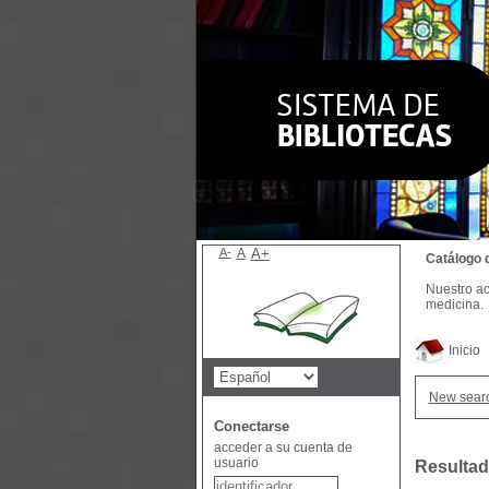
A-
A
A+
Catálogo 
Nuestro ac
medicina.
Inicio
New sear
Conectarse
acceder a su cuenta de
usuario
Resultad