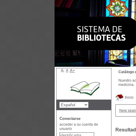
A-
A
A+
Catálogo 
Nuestro ac
medicina.
Inicio
New sear
Conectarse
acceder a su cuenta de
usuario
Resultad