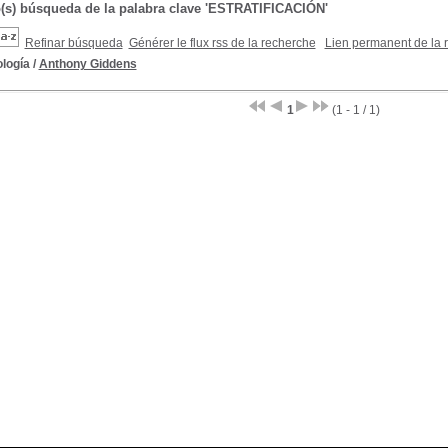
o(s) búsqueda de la palabra clave 'ESTRATIFICACIÓN'
Refinar búsqueda
Générer le flux rss de la recherche
Lien permanent de la 
logía
/
Anthony Giddens
1
(1 - 1 / 1)