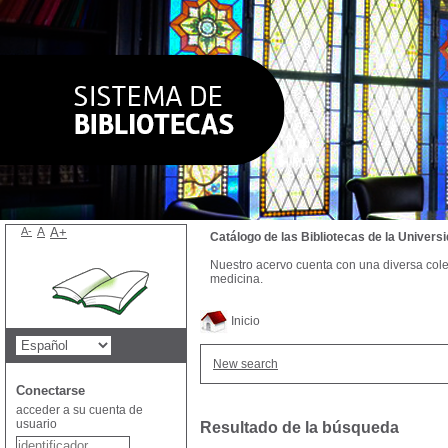
A-
A
A+
Catálogo de las Bibliotecas de la Univer
Nuestro acervo cuenta con una diversa colecc
medicina.
Inicio
New search
Conectarse
acceder a su cuenta de
usuario
Resultado de la búsqueda