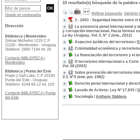
10 resultado(s) búsqueda de la palabr
Refinar búsqueda
Générer l
Olvidé mi contraseña
3 - 2003 - Seguridad interior entre el
Dirección
La asistencia penal internacional y l
y corrupción internacional. Hacia formas es
La ley Uruguay, Vol. 5, N° 1 (ene., 2012)
Biblioteca | Montevideo
Zelmar Michelini 1220 C.P
Aspectos jurídicos del terrorismo
/
E
11100 - Montevideo - Uruguay
Criminalidad económica y terrorism
Teléfono: 2900 7194 int. 20
La financiación del terrorismo y el l
Contacto BIBLIOTECA |
O terrorismo internacional e a Corte 
Montevideo
Vol. 98 (2003)
Biblioteca | Punta del Este
Sobre prevención del terrorismo int
Prado y Salt Lake, C.P 20100
V.3, N°5 (ene.-jun. 1982)
Punta del Este - Uruguay
Derecho penal internacional y derec
Teléfono: 4249 66 12 int. 103
Lavado de Activos: Ley Nº 17.835
/
G
Contacto BIBLIOTECA | Punta
Sociología
/
Anthony Giddens
del Este