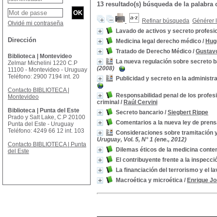
13 resultado(s) búsqueda de la palab
Refinar búsqueda
Générer l
Olvidé mi contraseña
Lavado de activos y secreto profesi
Dirección
Medicina legal derecho médico
/
Hug
Tratado de Derecho Médico
/
Gustavo
Biblioteca | Montevideo
La nueva regulación sobre secreto ba
Zelmar Michelini 1220 C.P
(2008)
11100 - Montevideo - Uruguay
Teléfono: 2900 7194 int. 20
Publicidad y secreto en la administr
Contacto BIBLIOTECA |
Responsabilidad penal de los profesiona
Montevideo
criminal
/
Raúl Cervini
Biblioteca | Punta del Este
Secreto bancario
/
Siegbert Rippe
Prado y Salt Lake, C.P 20100
Comentarios a la nueva ley de pren
Punta del Este - Uruguay
Teléfono: 4249 66 12 int. 103
Consideraciones sobre tramitación y 
Uruguay, Vol. 5, N° 1 (ene., 2012)
Contacto BIBLIOTECA | Punta
Dilemas éticos de la medicina cont
del Este
El contribuyente frente a la inspecció
La financiación del terrorismo y el l
Macroética y microética
/
Enrique J