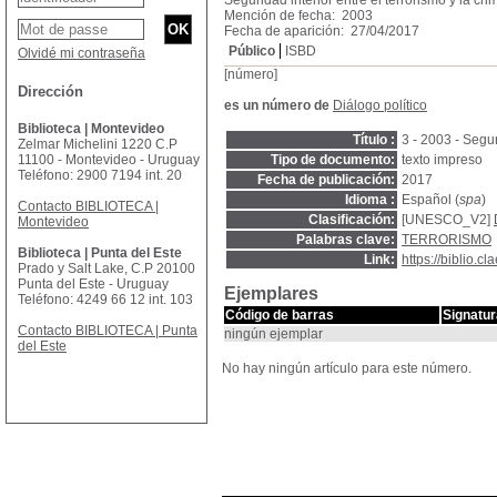
Seguridad interior entre el terrorismo y la cri
Mención de fecha: 2003
Fecha de aparición: 27/04/2017
Público
ISBD
Olvidé mi contraseña
[número]
Dirección
es un número de
Diálogo político
Biblioteca | Montevideo
Título :
3 - 2003 - Segur
Zelmar Michelini 1220 C.P
11100 - Montevideo - Uruguay
Tipo de documento:
texto impreso
Teléfono: 2900 7194 int. 20
Fecha de publicación:
2017
Idioma :
Español (
spa
)
Contacto BIBLIOTECA |
Clasificación:
[UNESCO_V2]
Montevideo
Palabras clave:
TERRORISMO
Biblioteca | Punta del Este
Link:
https://biblio.
Prado y Salt Lake, C.P 20100
Punta del Este - Uruguay
Ejemplares
Teléfono: 4249 66 12 int. 103
Código de barras
Signatur
Contacto BIBLIOTECA | Punta
ningún ejemplar
del Este
No hay ningún artículo para este número.