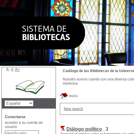
A-
A
A+
Catálogo de las Bibliotecas de la Univer
Nuestro acervo cuenta con una diversa colecc
medicina.
Inicio
New search
Conectarse
acceder a su cuenta de
usuario
Diálogo político
.
3