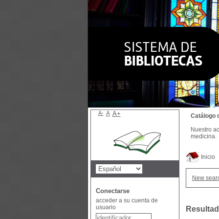
A-
A
A+
Catálogo 
Nuestro ac
medicina.
Inicio
New sear
Conectarse
acceder a su cuenta de
usuario
Resultad