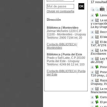
17 resulta
Olvidé mi contraseña
Lavad
Dirección
La as
y corrupción
La ley Urugu
Biblioteca | Montevideo
Zelmar Michelini 1220 C.P
Decr
11100 - Montevideo - Uruguay
El bi
Teléfono: 2900 7194 int. 20
El de
Contacto BIBLIOTECA |
T.47, N°274 
Montevideo
La le
Escribanos d
Biblioteca | Punta del Este
Prado y Salt Lake, C.P 20100
Ley 
Punta del Este - Uruguay
dic.2018)
Teléfono: 4249 66 12 int. 103
Preve
Contacto BIBLIOTECA | Punta
Preve
del Este
T.10 (may., 
Razon
Uruguay, Vol
La re
financiamie
Curs
El pr