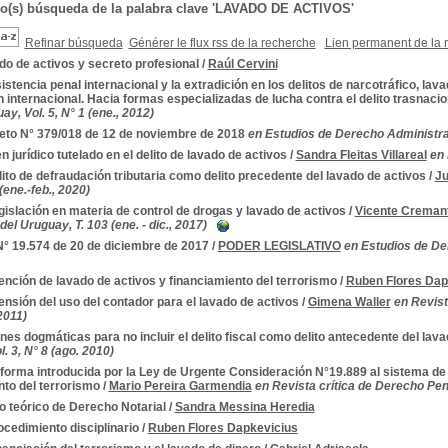
do(s) búsqueda de la palabra clave 'LAVADO DE ACTIVOS'
Refinar búsqueda
Générer le flux rss de la recherche
Lien permanent de la 
o de activos y secreto profesional
/
Raúl Cervini
istencia penal internacional y la extradición en los delitos de narcotráfico, lav
 internacional. Hacia formas especializadas de lucha contra el delito trasnacio
ay, Vol. 5, N° 1 (ene., 2012)
eto N° 379/018 de 12 de noviembre de 2018
en Estudios de Derecho Administrati
en jurídico tutelado en el delito de lavado de activos
/
Sandra Fleitas Villareal
en 
lito de defraudación tributaria como delito precedente del lavado de activos
/
Ju
(ene.-feb., 2020)
gislación en materia de control de drogas y lavado de activos
/
Vicente Cremant
el Uruguay, T. 103 (ene. - dic., 2017)
N° 19.574 de 20 de diciembre de 2017
/
PODER LEGISLATIVO
en Estudios de De
nción de lavado de activos y financiamiento del terrorismo
/
Ruben Flores Dap
nsión del uso del contador para el lavado de activos
/
Gimena Waller
en Revist
2011)
es dogmáticas para no incluir el delito fiscal como delito antecedente del lava
. 3, N° 8 (ago. 2010)
forma introducida por la Ley de Urgente Consideración N°19.889 al sistema de
nto del terrorismo
/
Mario Pereira Garmendia
en Revista crítica de Derecho Pena
o teórico de Derecho Notarial
/
Sandra Messina Heredia
ocedimiento disciplinario
/
Ruben Flores Dapkevicius