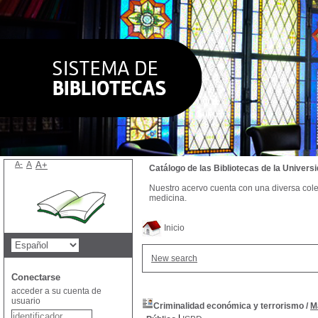
A-
A
A+
Catálogo de las Bibliotecas de la Univer
Nuestro acervo cuenta con una diversa colecc
medicina.
Inicio
New search
Conectarse
acceder a su cuenta de
usuario
Criminalidad económica y terrorismo
/
M