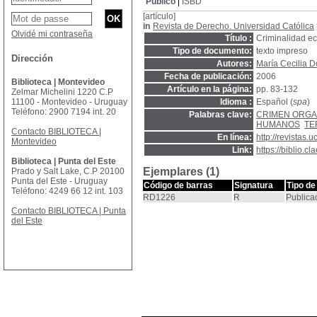
Público
ISBD
[artículo]
in
Revista de Derecho. Universidad Católica
Olvidé mi contraseña
Título :
Criminalidad ec
Tipo de documento:
texto impreso
Dirección
Autores:
María Cecilia 
Fecha de publicación:
2006
Biblioteca | Montevideo
Artículo en la página:
pp. 83-132
Zelmar Michelini 1220 C.P
11100 - Montevideo - Uruguay
Idioma :
Español (
spa
)
Teléfono: 2900 7194 int. 20
Palabras clave:
CRIMEN ORGA
HUMANOS
TE
Contacto BIBLIOTECA |
En línea:
http://revistas
Montevideo
Link:
https://biblio.
Biblioteca | Punta del Este
Ejemplares (1)
Prado y Salt Lake, C.P 20100
Punta del Este - Uruguay
Código de barras
Signatura
Tipo de
Teléfono: 4249 66 12 int. 103
RD1226
R
Publica
Contacto BIBLIOTECA | Punta
del Este