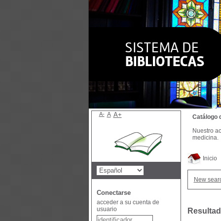
A-
A
A+
Catálogo 
Nuestro ac
medicina.
Inicio
New sear
Conectarse
acceder a su cuenta de
usuario
Resultad