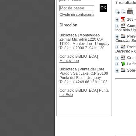
7 resultad
Olvidé mi contraseña
263 -
Dirección
Compe
indebida
/
Ig
Biblioteca | Montevideo
Prev
Zelmar Michelini 1220 C.P
Ciencias Soc
11100 - Montevideo - Uruguay
Prob
Teléfono: 2900 7194 int. 20
Derecho y Ci
Contacto BIBLIOTECA |
Crim
Montevideo
La fi
Biblioteca | Punta del Este
Sobre
Prado y Salt Lake, C.P 20100
Punta del Este - Uruguay
Teléfono: 4249 66 12 int. 103
Contacto BIBLIOTECA | Punta
del Este