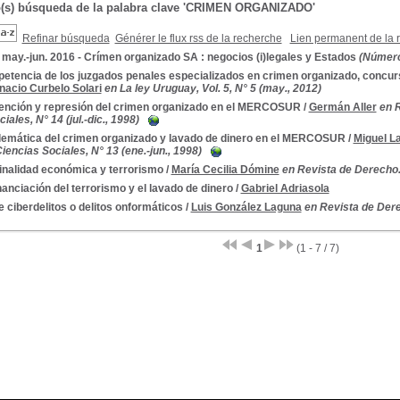
o(s) búsqueda de la palabra clave 'CRIMEN ORGANIZADO'
Refinar búsqueda
Générer le flux rss de la recherche
Lien permanent de la 
 may.-jun. 2016 - Crímen organizado SA : negocios (i)legales y Estados
(Número
tencia de los juzgados penales especializados en crimen organizado, concurso
nacio Curbelo Solari
en La ley Uruguay, Vol. 5, N° 5 (may., 2012)
ención y represión del crimen organizado en el MERCOSUR
/
Germán Aller
en R
iales, N° 14 (jul.-dic., 1998)
lemática del crimen organizado y lavado de dinero en el MERCOSUR
/
Miguel L
encias Sociales, N° 13 (ene.-jun., 1998)
inalidad económica y terrorismo
/
María Cecilia Dómine
en Revista de Derecho.
nanciación del terrorismo y el lavado de dinero
/
Gabriel Adriasola
 ciberdelitos o delitos onformáticos
/
Luis González Laguna
en Revista de Dere
1
(1 - 7 / 7)