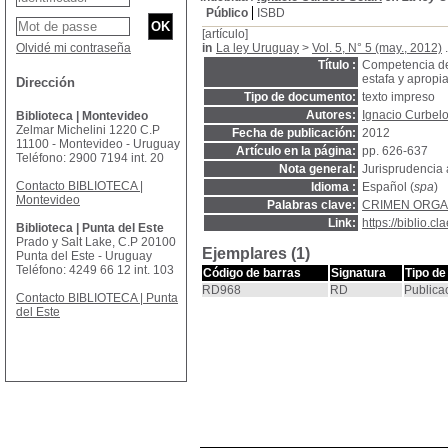
Público
ISBD
[artículo]
Olvidé mi contraseña
in
La ley Uruguay
>
Vol. 5, N° 5 (may., 2012)
.
Título :
Competencia de 
estafa y apropi
Dirección
Tipo de documento:
texto impreso
Autores:
Ignacio Curbelo
Biblioteca | Montevideo
Zelmar Michelini 1220 C.P
Fecha de publicación:
2012
11100 - Montevideo - Uruguay
Artículo en la página:
pp. 626-637
Teléfono: 2900 7194 int. 20
Nota general:
Jurisprudencia
Contacto BIBLIOTECA |
Idioma :
Español (
spa
)
Montevideo
Palabras clave:
CRIMEN ORGA
Link:
https://biblio.
Biblioteca | Punta del Este
Prado y Salt Lake, C.P 20100
Ejemplares (1)
Punta del Este - Uruguay
Teléfono: 4249 66 12 int. 103
Código de barras
Signatura
Tipo de
RD968
RD
Publica
Contacto BIBLIOTECA | Punta
del Este