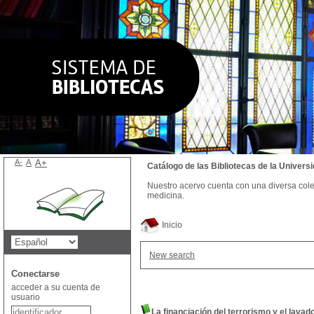
A-
A
A+
Catálogo de las Bibliotecas de la Univer
Nuestro acervo cuenta con una diversa colecc
medicina.
Inicio
New search
Conectarse
acceder a su cuenta de
usuario
La financiación del terrorismo y el lavad