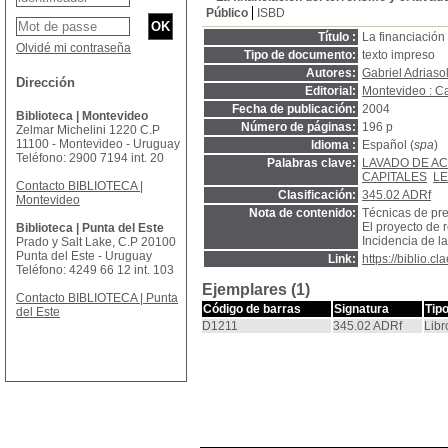
Público
ISBD
Título :
La financiación 
Olvidé mi contraseña
Tipo de documento:
texto impreso
Autores:
Gabriel Adriaso
Dirección
Editorial:
Montevideo : Ca
Fecha de publicación:
2004
Biblioteca | Montevideo
Número de páginas:
196 p
Zelmar Michelini 1220 C.P
11100 - Montevideo - Uruguay
Idioma :
Español (
spa
)
Teléfono: 2900 7194 int. 20
Palabras clave:
LAVADO DE AC
CAPITALES
LE
Contacto BIBLIOTECA |
Clasificación:
345.02 ADRf
Montevideo
Nota de contenido:
Técnicas de pre
El proyecto de 
Biblioteca | Punta del Este
Incidencia de l
Prado y Salt Lake, C.P 20100
Punta del Este - Uruguay
Link:
https://biblio.
Teléfono: 4249 66 12 int. 103
Ejemplares (1)
Contacto BIBLIOTECA | Punta
Código de barras
Signatura
Tip
del Este
D1211
345.02 ADRf
Libr