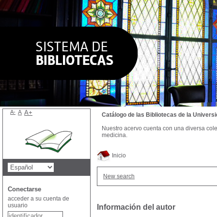
A-
A
A+
Catálogo de las Bibliotecas de la Univer
Nuestro acervo cuenta con una diversa colecc
medicina.
Inicio
New search
Conectarse
acceder a su cuenta de
usuario
Información del autor