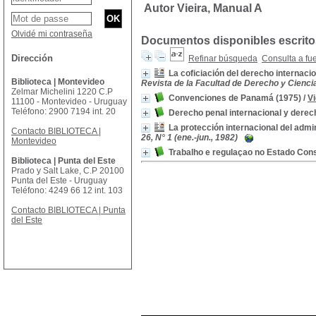
Autor Vieira, Manual A
Olvidé mi contraseña
Documentos disponibles escritos
Dirección
Refinar búsqueda
Consulta a fu
La coficiación del derecho internacio
Biblioteca | Montevideo
Revista de la Facultad de Derecho y Ciencias
Zelmar Michelini 1220 C.P
Convenciones de Panamá (1975)
/
Vi
11100 - Montevideo - Uruguay
Teléfono: 2900 7194 int. 20
Derecho penal internacional y derec
La protección internacional del admi
Contacto BIBLIOTECA |
26, N° 1 (ene.-jun., 1982)
Montevideo
Trabalho e regulaçao no Estado Cons
Biblioteca | Punta del Este
Prado y Salt Lake, C.P 20100
Punta del Este - Uruguay
Teléfono: 4249 66 12 int. 103
Contacto BIBLIOTECA | Punta
del Este