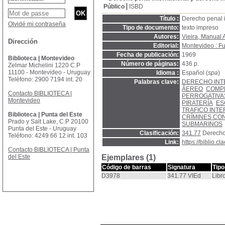
Público
ISBD
Título :
Derecho penal i
Olvidé mi contraseña
Tipo de documento:
texto impreso
Autores:
Vieira, Manual 
Dirección
Editorial:
Montevideo : Fu
Fecha de publicación:
1969
Biblioteca | Montevideo
Número de páginas:
436 p.
Zelmar Michelini 1220 C.P
11100 - Montevideo - Uruguay
Idioma :
Español (
spa
)
Teléfono: 2900 7194 int. 20
Palabras clave:
DERECHO INT
ÁEREO
COMP
Contacto BIBLIOTECA |
PERROGATIVA
Montevideo
PIRATERÍA
ES
TRAFICO INT
Biblioteca | Punta del Este
CRÍMINES CO
Prado y Salt Lake, C.P 20100
SUBMARINOS
Punta del Este - Uruguay
Clasificación:
341.77
Derecho
Teléfono: 4249 66 12 int. 103
Link:
https://biblio.
Contacto BIBLIOTECA | Punta
del Este
Ejemplares (1)
Código de barras
Signatura
Tipo
D3978
341.77 VIEd
Libr