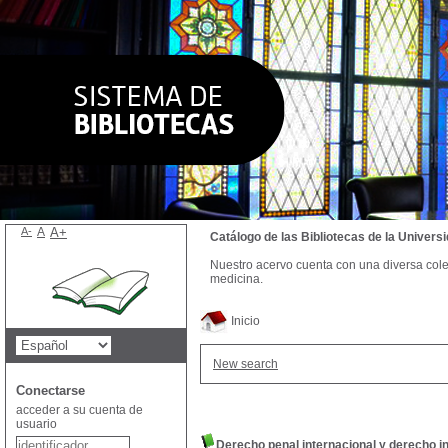
A-
A
A+
Catálogo de las Bibliotecas de la Univer
Nuestro acervo cuenta con una diversa colecc
medicina.
Inicio
New search
Conectarse
acceder a su cuenta de
usuario
Derecho penal internacional y derecho i