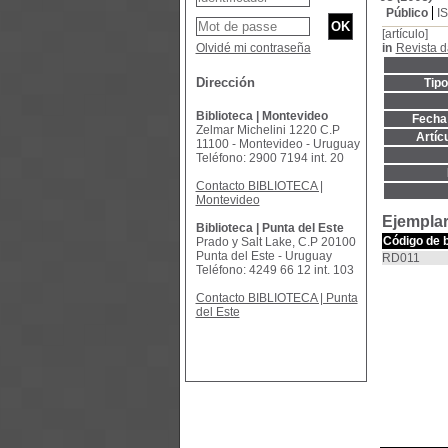
Público
I
[artículo]
Olvidé mi contraseña
in
Revista d
Dirección
Tip
Biblioteca | Montevideo
Fecha 
Zelmar Michelini 1220 C.P
Artíc
11100 - Montevideo - Uruguay
Teléfono: 2900 7194 int. 20
Contacto BIBLIOTECA |
Montevideo
Ejemplar
Biblioteca | Punta del Este
Código de 
Prado y Salt Lake, C.P 20100
Punta del Este - Uruguay
RD011
Teléfono: 4249 66 12 int. 103
Contacto BIBLIOTECA | Punta
del Este