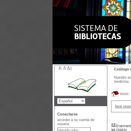
A-
A
A+
Catálogo 
Nuestro ac
medicina.
Inicio
New sear
Conectarse
acceder a su cuenta de
usuario
O terrori
98 (2003)