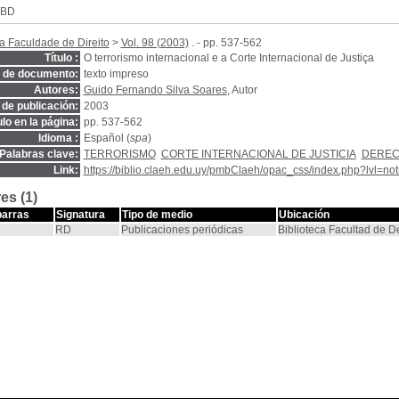
SBD
a Faculdade de Direito
>
Vol. 98 (2003)
. - pp. 537-562
Título :
O terrorismo internacional e a Corte Internacional de Justiça
o de documento:
texto impreso
Autores:
Guido Fernando Silva Soares
, Autor
de publicación:
2003
ulo en la página:
pp. 537-562
Idioma :
Español (
spa
)
Palabras clave:
TERRORISMO
CORTE INTERNACIONAL DE JUSTICIA
DEREC
Link:
https://biblio.claeh.edu.uy/pmbClaeh/opac_css/index.php?lvl=no
es (1)
barras
Signatura
Tipo de medio
Ubicación
RD
Publicaciones periódicas
Biblioteca Facultad de 