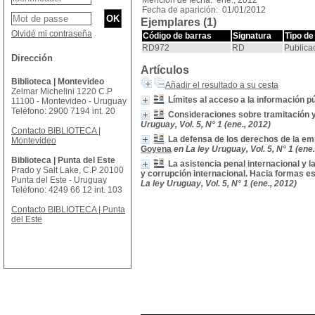
Mención de fecha: ene., 2012
Fecha de aparición: 01/01/2012
Ejemplares (1)
Olvidé mi contraseña
Código de barras
Signatura
Tipo de
RD972
RD
Publica
Dirección
Artículos
Biblioteca | Montevideo
Añadir el resultado a su cesta
Zelmar Michelini 1220 C.P
Límites al acceso a la información p
11100 - Montevideo - Uruguay
Teléfono: 2900 7194 int. 20
Consideraciones sobre tramitación y 
Uruguay, Vol. 5, N° 1 (ene., 2012)
Contacto BIBLIOTECA |
La defensa de los derechos de la em
Montevideo
Goyena
en La ley Uruguay, Vol. 5, N° 1 (ene.
Biblioteca | Punta del Este
La asistencia penal internacional y l
Prado y Salt Lake, C.P 20100
y corrupción internacional. Hacia formas es
Punta del Este - Uruguay
La ley Uruguay, Vol. 5, N° 1 (ene., 2012)
Teléfono: 4249 66 12 int. 103
Contacto BIBLIOTECA | Punta
del Este