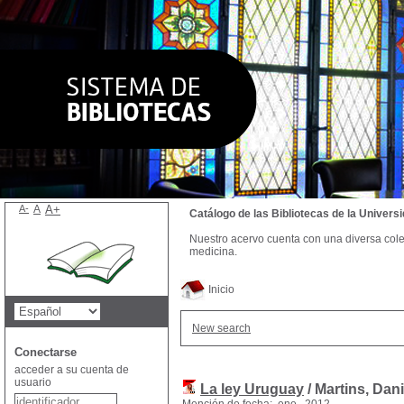
A-
A
A+
Catálogo de las Bibliotecas de la Univer
Nuestro acervo cuenta con una diversa colecc
medicina.
Inicio
New search
Conectarse
acceder a su cuenta de
usuario
La ley Uruguay
/ Martins, Dan