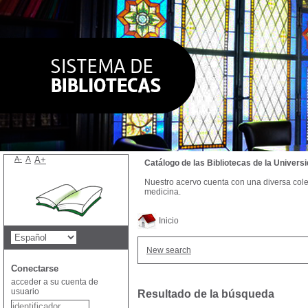
A-
A
A+
Catálogo de las Bibliotecas de la Univer
Nuestro acervo cuenta con una diversa colecc
medicina.
Inicio
New search
Conectarse
acceder a su cuenta de
usuario
Resultado de la búsqueda