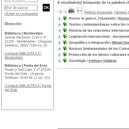
8 resultado(s) búsqueda de la palabra 
Refinar búsqueda
Générer l
Olvidé mi contraseña
Penser la guerre, Clausewitz
/
Raymo
Dirección
Teorías contemporáneas sobre las re
Historia de las relaciones internacio
Biblioteca | Montevideo
Legislación Internacional : documen
Zelmar Michelini 1220 C.P
11100 - Montevideo - Uruguay
Geopolítica e integración
/
Miguel Go
Teléfono: 2900 7194 int. 20
Normas fundamentales de los Conven
Contacto BIBLIOTECA |
Protección de los bienes culturales 
Montevideo
Sociología
/
Anthony Giddens
Biblioteca | Punta del Este
Prado y Salt Lake, C.P 20100
Punta del Este - Uruguay
Teléfono: 4249 66 12 int. 103
Contacto BIBLIOTECA | Punta
del Este